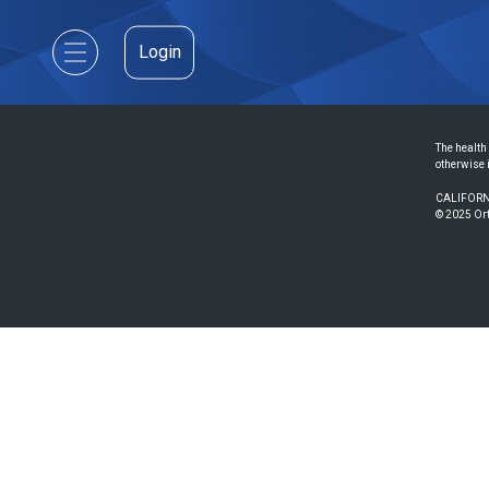
Login
The health 
otherwise 
CALIFORN
© 2025 Ort